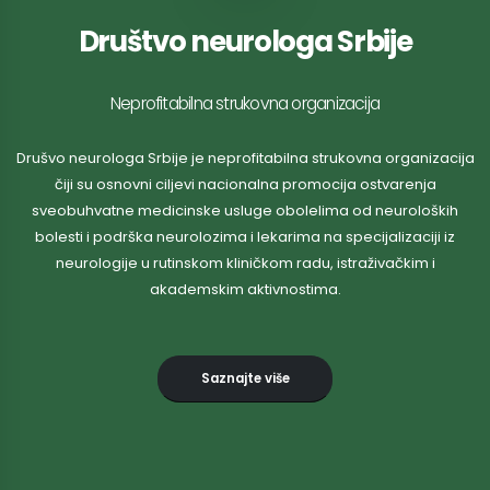
Društvo neurologa Srbije
Neprofitabilna strukovna organizacija
Drušvo neurologa Srbije je neprofitabilna strukovna organizacija
čiji su osnovni ciljevi nacionalna promocija ostvarenja
sveobuhvatne medicinske usluge obolelima od neuroloških
bolesti i podrška neurolozima i lekarima na specijalizaciji iz
neurologije u rutinskom kliničkom radu, istraživačkim i
akademskim aktivnostima.
Saznajte više