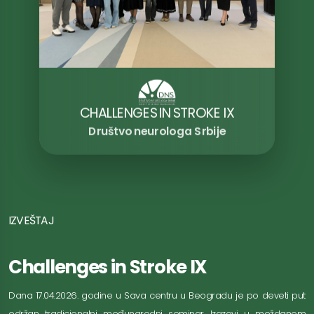
CHALLENGES IN STROKE IX
Društvo neurologa Srbije
IZVEŠTAJ
Challenges in Stroke IX
Dana 17.04.2026. godine u Sava centru u Beogradu je po deveti put
održan tradicionalni međunarodni seminar Izazovi u moždanom