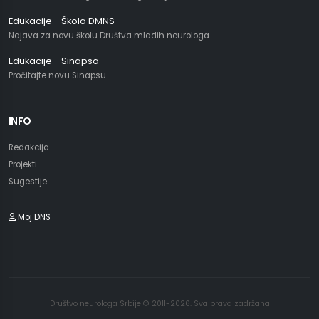
Edukacije - Škola DMNS
Najava za novu školu Društva mladih neurologa
Edukacije - Sinapsa
Pročitajte novu Sinapsu
INFO
Redakcija
Projekti
Sugestije
Moj DNS
Društvo neurologa Srbije © 2011-2026. Sva prava zadržana