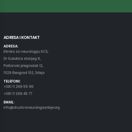
ADRESA I KONTAKT
ADRESA:
Klinika za neurologiju KCS,
Dr Subotića starijeg 6,
Poštanski pregradak 12,
11129 Beograd 102, Srbija
TELEFONI:
+381 11 268 55 96
+381 11 268 45 77
EMAIL:
info@drustvoneurologasrbije.org