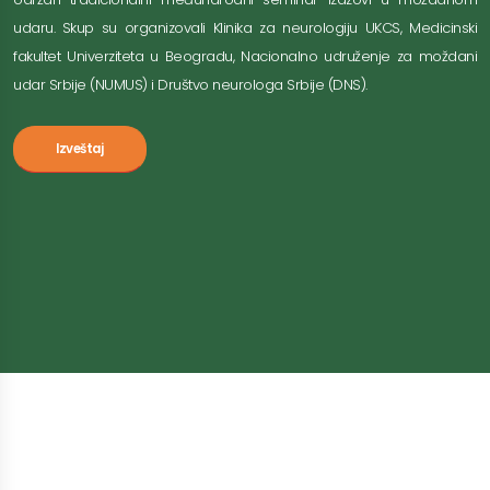
udaru. Skup su organizovali Klinika za neurologiju UKCS, Medicinski
fakultet Univerziteta u Beogradu, Nacionalno udruženje za moždani
udar Srbije (NUMUS) i Društvo neurologa Srbije (DNS).
Izveštaj