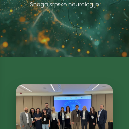
S
n
a
g
a
s
r
p
s
k
e
n
e
u
r
o
l
o
g
i
j
e