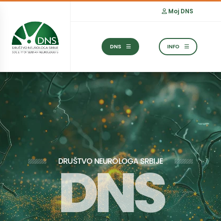
Moj DNS
DNS
INFO
D
N
S
DRUŠTVO NEUROLOGA SRBIJE