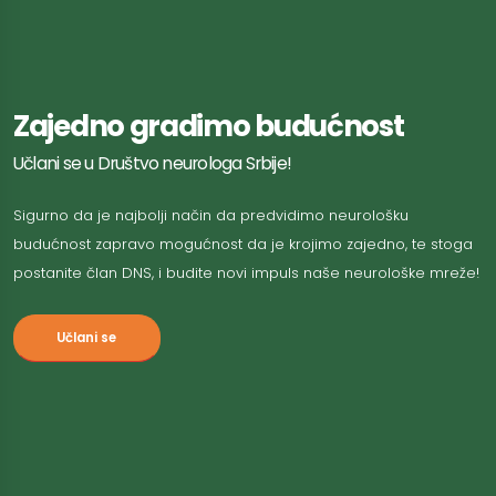
Zajedno gradimo budućnost
Učlani se u Društvo neurologa Srbije!
Sigurno da je najbolji način da predvidimo neurološku
budućnost zapravo mogućnost da je krojimo zajedno, te stoga
postanite član DNS, i budite novi impuls naše neurološke mreže!
Učlani se